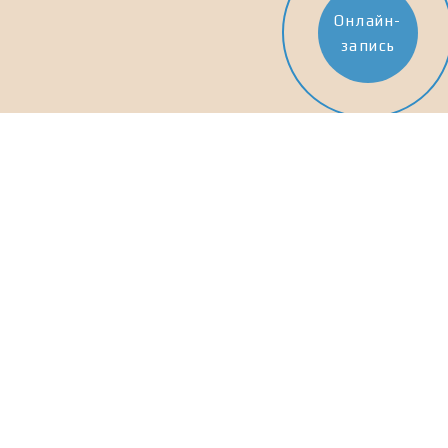
Онлайн-
запись
Кабардино-Балкарская
Республика, Нальчик,
Убыхская улица 100
+7 (938) 075-01-55
Мы в социальных сетях:
Подписаться на рассылку выгодных
предложений
Будьте в курсе всех событий